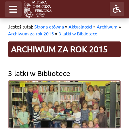
Jesteś tutaj:
Strona główna
»
Aktualności
»
Archiwum
»
Archiwum za rok 2015
»
3-latki w Bibliotece
ARCHIWUM ZA ROK 2015
3-latki w Bibliotece