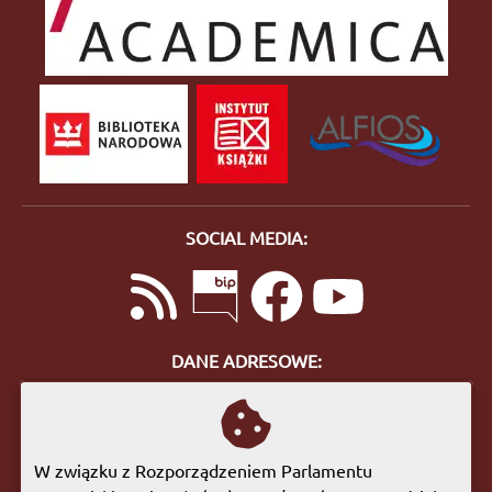
SOCIAL MEDIA:
DANE ADRESOWE:
ul. Bohaterów Getta 10
57-400 Nowa Ruda
tel. 74 872 46 96
W związku z Rozporządzeniem Parlamentu
biuro@biblioteka.nowaruda.pl