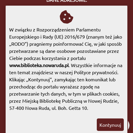
ul. Bohaterów Getta 10
57-400 Nowa Ruda
tel. 74 872 46 96
W związku z Rozporządzeniem Parlamentu
biuro@biblioteka.nowaruda.pl
Europejskiego i Rady (UE) 2016/679 (znanym też jako
„RODO”) pragniemy poinformować Cię, w jaki sposób
GODZINY OTWARCIA:
przetwarzane są dane osobowe pozostawiane przez
Poniedziałek:
09:00 - 17:00
Ciebie podczas korzystania z portalu
Wtorek:
09:00 - 17:00
www.biblioteka.nowaruda.pl
. Wszystkie informacje na
Środa:
09:00 - 17:00
ten temat znajdziesz w naszej Polityce prywatności.
Czwartek:
08:00 - 15:30
Klikając „Kontynuuj”, zamykając ten komunikat lub
Piątek:
09:00 - 17:00
przechodząc do portalu wyrażasz zgodę na
Sobota:
08:00 - 13:00
przetwarzanie tych danych, w tym w plikach cookies,
przez Miejską Bibliotekę Publiczną w Nowej Rudzie,
Mapa witryny
|
Polityka prywatności
57-400 Nowa Ruda, ul. Boh. Getta 10.
Copyright © 2023 Miejska Biblioteka Publiczna w
Kontynuuj
Nowej Rudzie