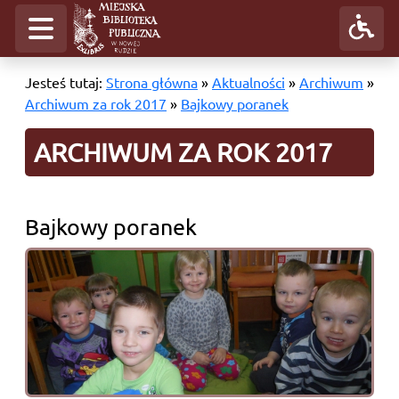
Jesteś tutaj:
Strona główna
»
Aktualności
»
Archiwum
»
Archiwum za rok 2017
»
Bajkowy poranek
ARCHIWUM ZA ROK 2017
Bajkowy poranek