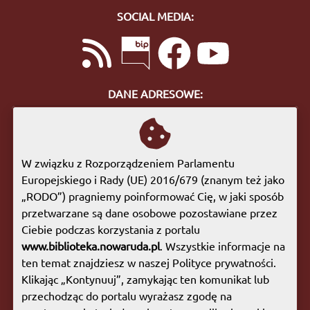
SOCIAL MEDIA:
DANE ADRESOWE:
ul. Bohaterów Getta 10
57-400 Nowa Ruda
tel. 74 872 46 96
W związku z Rozporządzeniem Parlamentu
biuro@biblioteka.nowaruda.pl
Europejskiego i Rady (UE) 2016/679 (znanym też jako
„RODO”) pragniemy poinformować Cię, w jaki sposób
GODZINY OTWARCIA:
przetwarzane są dane osobowe pozostawiane przez
Poniedziałek:
09:00 - 17:00
Ciebie podczas korzystania z portalu
Wtorek:
09:00 - 17:00
www.biblioteka.nowaruda.pl
. Wszystkie informacje na
Środa:
09:00 - 17:00
ten temat znajdziesz w naszej Polityce prywatności.
Czwartek:
08:00 - 15:30
Klikając „Kontynuuj”, zamykając ten komunikat lub
Piątek:
09:00 - 17:00
przechodząc do portalu wyrażasz zgodę na
Sobota:
08:00 - 13:00