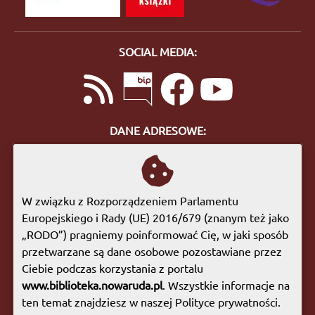
SOCIAL MEDIA:
DANE ADRESOWE:
ul. Bohaterów Getta 10
57-400 Nowa Ruda
tel. 74 872 46 96
W związku z Rozporządzeniem Parlamentu
biuro@biblioteka.nowaruda.pl
Europejskiego i Rady (UE) 2016/679 (znanym też jako
„RODO”) pragniemy poinformować Cię, w jaki sposób
GODZINY OTWARCIA:
przetwarzane są dane osobowe pozostawiane przez
Poniedziałek:
09:00 - 17:00
Ciebie podczas korzystania z portalu
Wtorek:
09:00 - 17:00
www.biblioteka.nowaruda.pl
. Wszystkie informacje na
Środa:
09:00 - 17:00
ten temat znajdziesz w naszej Polityce prywatności.