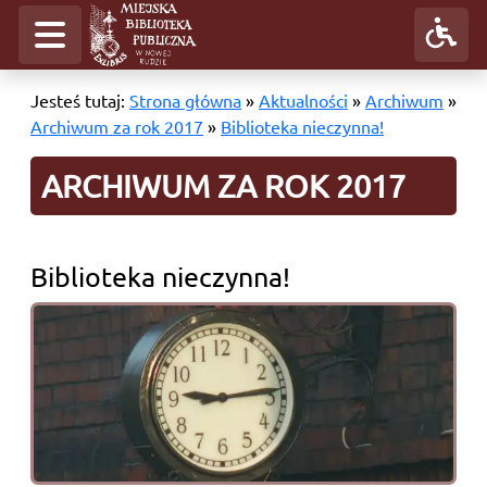
Jesteś tutaj:
Strona główna
»
Aktualności
»
Archiwum
»
Archiwum za rok 2017
»
Biblioteka nieczynna!
ARCHIWUM ZA ROK 2017
Biblioteka nieczynna!