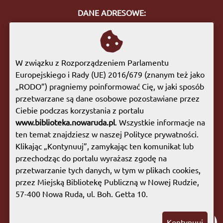
DANE ADRESOWE:
ul. Bohaterów Getta 10
57-400 Nowa Ruda
tel. 74 872 46 96
W związku z Rozporządzeniem Parlamentu
biuro@biblioteka.nowaruda.pl
Europejskiego i Rady (UE) 2016/679 (znanym też jako
„RODO”) pragniemy poinformować Cię, w jaki sposób
GODZINY OTWARCIA:
przetwarzane są dane osobowe pozostawiane przez
Poniedziałek:
09:00 - 17:00
Ciebie podczas korzystania z portalu
Wtorek:
09:00 - 17:00
www.biblioteka.nowaruda.pl
. Wszystkie informacje na
Środa:
09:00 - 17:00
ten temat znajdziesz w naszej Polityce prywatności.
Czwartek:
08:00 - 15:30
Klikając „Kontynuuj”, zamykając ten komunikat lub
Piątek:
09:00 - 17:00
przechodząc do portalu wyrażasz zgodę na
Sobota:
08:00 - 13:00
przetwarzanie tych danych, w tym w plikach cookies,
przez Miejską Bibliotekę Publiczną w Nowej Rudzie,
Mapa witryny
|
Polityka prywatności
57-400 Nowa Ruda, ul. Boh. Getta 10.
Copyright © 2023 Miejska Biblioteka Publiczna w
Kontynuuj