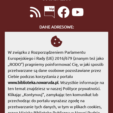
DANE ADRESOWE:
ul. Bohaterów Getta 10
57-400 Nowa Ruda
tel. 74 872 46 96
W związku z Rozporządzeniem Parlamentu
biuro@biblioteka.nowaruda.pl
Europejskiego i Rady (UE) 2016/679 (znanym też jako
„RODO”) pragniemy poinformować Cię, w jaki sposób
GODZINY OTWARCIA:
przetwarzane są dane osobowe pozostawiane przez
Poniedziałek:
09:00 - 17:00
Ciebie podczas korzystania z portalu
Wtorek:
09:00 - 17:00
www.biblioteka.nowaruda.pl
. Wszystkie informacje na
Środa:
09:00 - 17:00
ten temat znajdziesz w naszej Polityce prywatności.
Czwartek:
08:00 - 15:30
Klikając „Kontynuuj”, zamykając ten komunikat lub
Piątek:
09:00 - 17:00
przechodząc do portalu wyrażasz zgodę na
Sobota:
08:00 - 13:00
przetwarzanie tych danych, w tym w plikach cookies,
przez Miejską Bibliotekę Publiczną w Nowej Rudzie,