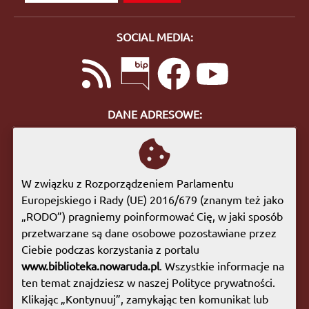
SOCIAL MEDIA:
DANE ADRESOWE:
ul. Bohaterów Getta 10
57-400 Nowa Ruda
tel. 74 872 46 96
W związku z Rozporządzeniem Parlamentu
biuro@biblioteka.nowaruda.pl
Europejskiego i Rady (UE) 2016/679 (znanym też jako
„RODO”) pragniemy poinformować Cię, w jaki sposób
GODZINY OTWARCIA:
przetwarzane są dane osobowe pozostawiane przez
Poniedziałek:
09:00 - 17:00
Ciebie podczas korzystania z portalu
Wtorek:
09:00 - 17:00
www.biblioteka.nowaruda.pl
. Wszystkie informacje na
Środa:
09:00 - 17:00
ten temat znajdziesz w naszej Polityce prywatności.
Czwartek:
08:00 - 15:30
Klikając „Kontynuuj”, zamykając ten komunikat lub