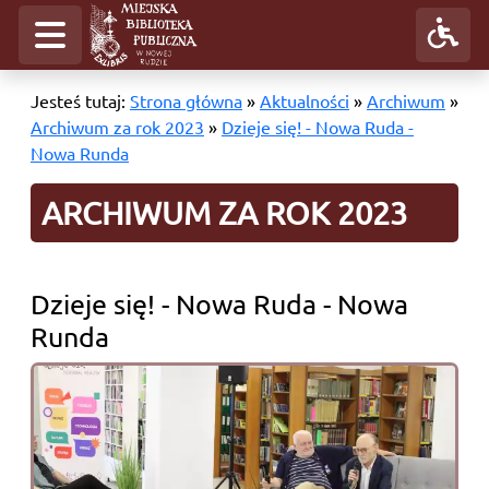
Jesteś tutaj:
Strona główna
»
Aktualności
»
Archiwum
»
Archiwum za rok 2023
»
Dzieje się! - Nowa Ruda -
Nowa Runda
ARCHIWUM ZA ROK 2023
Dzieje się! - Nowa Ruda - Nowa
Runda