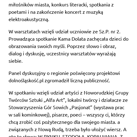
miłośników miasta, konkurs literacki, spotkania z
poetami i na zakończenie koncert z muzyką
elektroakustyczną.
W warsztatach wzięli udział uczniowie ze Sz.P. nr 2.
Prowadząca spotkanie Kama Dolata zachęcała dzieci do
obrazowania swoich myśli. Poprzez słowo i obraz,
dialog i dyskusję, uczestnicy warsztatów wyrażają
siebie.
Panel dyskusyjny o regionie poświęcony projektowi
dolnośląskość.pl zgromadził liczną publiczność.
W spotkaniu wzięli udział artyści z Noworudzkiej Grupy
Twórców Sztuki „Alfa Art”, lokalni twórcy i działacze ze
Stowarzyszenia Gór Sowich „Pasjonat” (wystawa prac
w sali kominkowej), pisarze, poeci – wszyscy ci, którzy
chcą zrobić coś pożytecznego dla swojego miasta. a
związanych z Nową Rudą, trzeba było ułożyć wiersz. A
oto te słowa: W RYNKU, STODOŁA, KOPALNIANA, Z