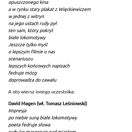
opuszczonego kina
a w rynku stary plakat z Więckiewiczem
w jednej z witryn
na jego ustach rudy pył
ten sam, który pokrył
białe lokomotywy
Jeszcze tylko myśl
o lepszym filmie o nas
scenariuszu
lepszych końcowych napisach
fedruje mózg
doprowadza do zawału
A oto wiersz innego uczestnika:
David Magen (wł. Tomasz Leśniowski)
Impresja
po niebie suną białe lokomotywy
poeta fedruje słowa
rudy las maszeruje nad miastem