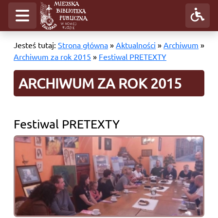
Jesteś tutaj:
Strona główna
»
Aktualności
»
Archiwum
»
Archiwum za rok 2015
»
Festiwal PRETEXTY
ARCHIWUM ZA ROK 2015
Festiwal PRETEXTY