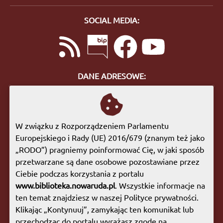
SOCIAL MEDIA:
DANE ADRESOWE:
ul. Bohaterów Getta 10
57-400 Nowa Ruda
tel. 74 872 46 96
W związku z Rozporządzeniem Parlamentu
biuro@biblioteka.nowaruda.pl
Europejskiego i Rady (UE) 2016/679 (znanym też jako
„RODO”) pragniemy poinformować Cię, w jaki sposób
GODZINY OTWARCIA:
przetwarzane są dane osobowe pozostawiane przez
Poniedziałek:
09:00 - 17:00
Ciebie podczas korzystania z portalu
Wtorek:
09:00 - 17:00
www.biblioteka.nowaruda.pl
. Wszystkie informacje na
Środa:
09:00 - 17:00
ten temat znajdziesz w naszej Polityce prywatności.
Czwartek:
08:00 - 15:30
Klikając „Kontynuuj”, zamykając ten komunikat lub
Piątek:
09:00 - 17:00
przechodząc do portalu wyrażasz zgodę na