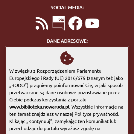
SOCIAL MEDIA:
DANE ADRESOWE:
ul. Bohaterów Getta 10
57-400 Nowa Ruda
tel. 74 872 46 96
W związku z Rozporządzeniem Parlamentu
biuro@biblioteka.nowaruda.pl
Europejskiego i Rady (UE) 2016/679 (znanym też jako
„RODO”) pragniemy poinformować Cię, w jaki sposób
GODZINY OTWARCIA:
przetwarzane są dane osobowe pozostawiane przez
Poniedziałek:
09:00 - 17:00
Ciebie podczas korzystania z portalu
Wtorek:
09:00 - 17:00
www.biblioteka.nowaruda.pl
. Wszystkie informacje na
Środa:
09:00 - 17:00
ten temat znajdziesz w naszej Polityce prywatności.
Czwartek:
08:00 - 15:30
Klikając „Kontynuuj”, zamykając ten komunikat lub
Piątek:
09:00 - 17:00
przechodząc do portalu wyrażasz zgodę na