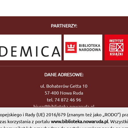
PARTNERZY:
DANE ADRESOWE:
ul. Bohaterów Getta 10
57-400 Nowa Ruda
tel. 74 872 46 96
biuro@biblioteka.nowaruda.pl
pejskiego i Rady (UE) 2016/679 (znanym też jako „RODO”) pra
as korzystania z portalu
www.biblioteka.nowaruda.pl
. Wszystk