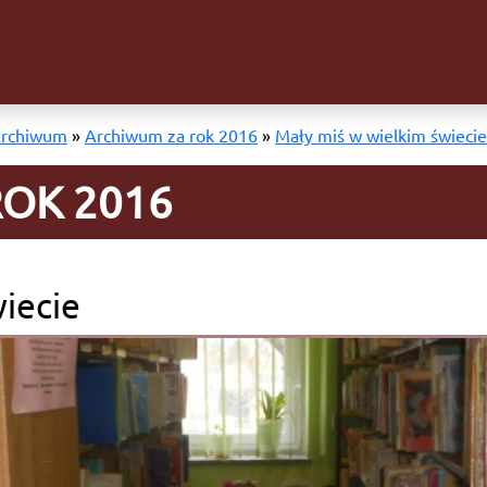
rchiwum
»
Archiwum za rok 2016
»
Mały miś w wielkim świecie
OK 2016
iecie