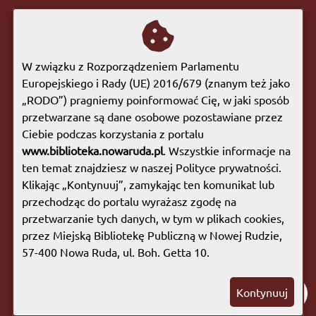
ul. Bohaterów Getta 10
57-400 Nowa Ruda
tel. 74 872 46 96
W związku z Rozporządzeniem Parlamentu
biuro@biblioteka.nowaruda.pl
Europejskiego i Rady (UE) 2016/679 (znanym też jako
„RODO”) pragniemy poinformować Cię, w jaki sposób
GODZINY OTWARCIA:
przetwarzane są dane osobowe pozostawiane przez
Poniedziałek:
09:00 - 17:00
Ciebie podczas korzystania z portalu
Wtorek:
09:00 - 17:00
www.biblioteka.nowaruda.pl
. Wszystkie informacje na
Środa:
09:00 - 17:00
ten temat znajdziesz w naszej Polityce prywatności.
Czwartek:
08:00 - 15:30
Klikając „Kontynuuj”, zamykając ten komunikat lub
Piątek:
09:00 - 17:00
przechodząc do portalu wyrażasz zgodę na
Sobota:
08:00 - 13:00
przetwarzanie tych danych, w tym w plikach cookies,
przez Miejską Bibliotekę Publiczną w Nowej Rudzie,
Mapa witryny
|
Polityka prywatności
57-400 Nowa Ruda, ul. Boh. Getta 10.
Copyright © 2023 Miejska Biblioteka Publiczna w
Kontynuuj
Nowej Rudzie