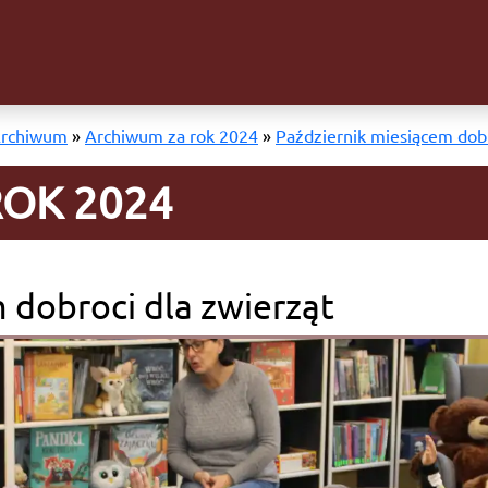
rchiwum
»
Archiwum za rok 2024
»
Październik miesiącem dobr
OK 2024
 dobroci dla zwierząt