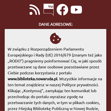
DANE ADRESOWE:
ul. Bohaterów Getta 10
57-400 Nowa Ruda
tel. 74 872 46 96
W związku z Rozporządzeniem Parlamentu
biuro@biblioteka.nowaruda.pl
Europejskiego i Rady (UE) 2016/679 (znanym też jako
„RODO”) pragniemy poinformować Cię, w jaki sposób
GODZINY OTWARCIA:
przetwarzane są dane osobowe pozostawiane przez
Poniedziałek:
09:00 - 17:00
Ciebie podczas korzystania z portalu
Wtorek:
09:00 - 17:00
www.biblioteka.nowaruda.pl
. Wszystkie informacje na
Środa:
09:00 - 17:00
ten temat znajdziesz w naszej Polityce prywatności.
Czwartek:
08:00 - 15:30
Klikając „Kontynuuj”, zamykając ten komunikat lub
Piątek:
09:00 - 17:00
przechodząc do portalu wyrażasz zgodę na
Sobota:
08:00 - 13:00
przetwarzanie tych danych, w tym w plikach cookies,
przez Miejską Bibliotekę Publiczną w Nowej Rudzie,