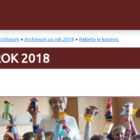
rchiwum
»
Archiwum za rok 2018
»
Rakietą w kosmos
OK 2018