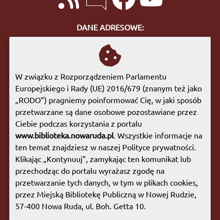
DANE ADRESOWE:
ul. Bohaterów Getta 10
57-400 Nowa Ruda
tel. 74 872 46 96
W związku z Rozporządzeniem Parlamentu
biuro@biblioteka.nowaruda.pl
Europejskiego i Rady (UE) 2016/679 (znanym też jako
„RODO”) pragniemy poinformować Cię, w jaki sposób
GODZINY OTWARCIA:
przetwarzane są dane osobowe pozostawiane przez
Poniedziałek:
09:00 - 17:00
Ciebie podczas korzystania z portalu
Wtorek:
09:00 - 17:00
www.biblioteka.nowaruda.pl
. Wszystkie informacje na
Środa:
09:00 - 17:00
ten temat znajdziesz w naszej Polityce prywatności.
Czwartek:
08:00 - 15:30
Klikając „Kontynuuj”, zamykając ten komunikat lub
Piątek:
09:00 - 17:00
przechodząc do portalu wyrażasz zgodę na
Sobota:
08:00 - 13:00
przetwarzanie tych danych, w tym w plikach cookies,
przez Miejską Bibliotekę Publiczną w Nowej Rudzie,
Mapa witryny
|
Polityka prywatności
57-400 Nowa Ruda, ul. Boh. Getta 10.