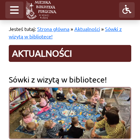
Jesteś tutaj:
Strona główna
»
Aktualności
»
Sówki z
wizytą w bibliotece!
AKTUALNOŚCI
Sówki z wizytą w bibliotece!