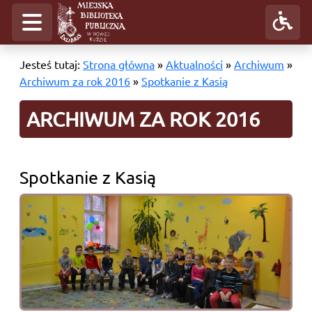
Jesteś tutaj:
Strona główna
»
Aktualności
»
Archiwum
»
Archiwum za rok 2016
»
Spotkanie z Kasią
ARCHIWUM ZA ROK 2016
Spotkanie z Kasią