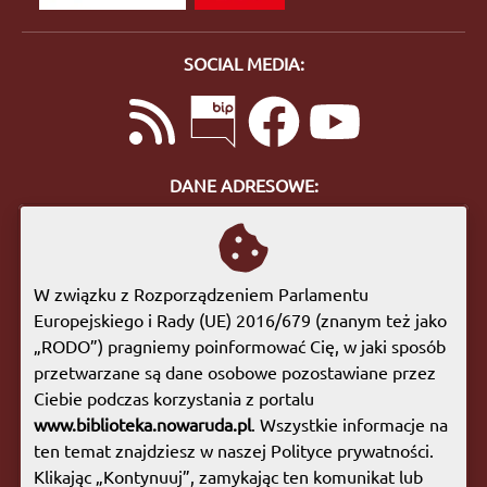
SOCIAL MEDIA:
DANE ADRESOWE:
ul. Bohaterów Getta 10
57-400 Nowa Ruda
tel. 74 872 46 96
W związku z Rozporządzeniem Parlamentu
biuro@biblioteka.nowaruda.pl
Europejskiego i Rady (UE) 2016/679 (znanym też jako
„RODO”) pragniemy poinformować Cię, w jaki sposób
GODZINY OTWARCIA:
przetwarzane są dane osobowe pozostawiane przez
Poniedziałek:
09:00 - 17:00
Ciebie podczas korzystania z portalu
Wtorek:
09:00 - 17:00
www.biblioteka.nowaruda.pl
. Wszystkie informacje na
Środa:
09:00 - 17:00
ten temat znajdziesz w naszej Polityce prywatności.
Czwartek:
08:00 - 15:30
Klikając „Kontynuuj”, zamykając ten komunikat lub