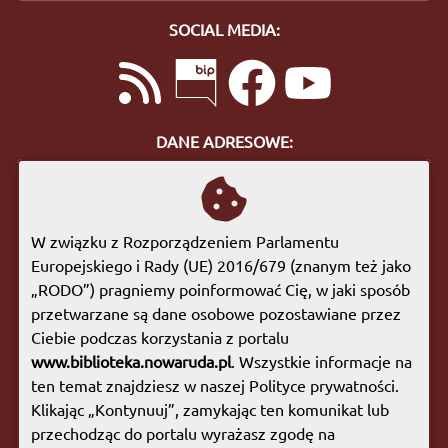
SOCIAL MEDIA:
DANE ADRESOWE:
ul. Bohaterów Getta 10
57-400 Nowa Ruda
tel. 74 872 46 96
W związku z Rozporządzeniem Parlamentu
biuro@biblioteka.nowaruda.pl
Europejskiego i Rady (UE) 2016/679 (znanym też jako
„RODO”) pragniemy poinformować Cię, w jaki sposób
GODZINY OTWARCIA:
przetwarzane są dane osobowe pozostawiane przez
Poniedziałek:
09:00 - 17:00
Ciebie podczas korzystania z portalu
Wtorek:
09:00 - 17:00
www.biblioteka.nowaruda.pl
. Wszystkie informacje na
Środa:
09:00 - 17:00
ten temat znajdziesz w naszej Polityce prywatności.
Czwartek:
08:00 - 15:30
Klikając „Kontynuuj”, zamykając ten komunikat lub
Piątek:
09:00 - 17:00
przechodząc do portalu wyrażasz zgodę na