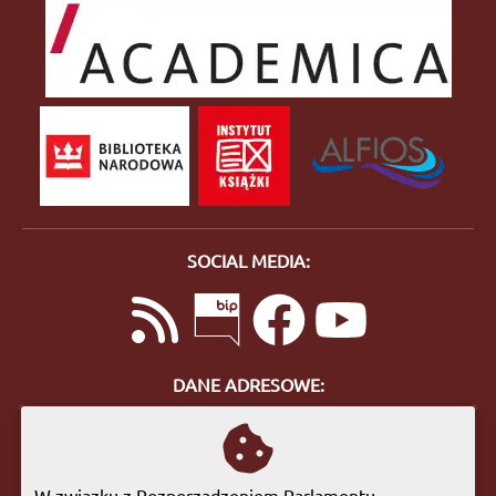
SOCIAL MEDIA:
DANE ADRESOWE:
ul. Bohaterów Getta 10
57-400 Nowa Ruda
tel. 74 872 46 96
W związku z Rozporządzeniem Parlamentu