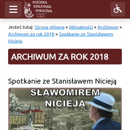
Jesteś tutaj:
Strona główna
»
Aktualności
»
Archiwum
»
Archiwum za rok 2018
»
Spotkanie ze Stanisławem
Nicieją
ARCHIWUM ZA ROK 2018
Spotkanie ze Stanisławem Nicieją