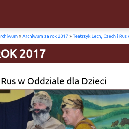
rchiwum
»
Archiwum za rok 2017
»
Teatrzyk Lech, Czech i Rus 
OK 2017
 Rus w Oddziale dla Dzieci