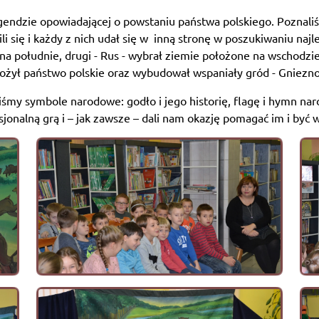
gendzie opowiadającej o powstaniu państwa polskiego. Poznaliśmy
i się i każdy z nich udał się w inną stronę w poszukiwaniu naj
 na południe, drugi - Rus - wybrał ziemie położone na wschodzie.
łożył państwo polskie oraz wybudował wspaniały gród - Gniezno i
iśmy symbole narodowe: godło i jego historię, flagę i hymn nar
sjonalną grą i – jak zawsze – dali nam okazję pomagać im i być