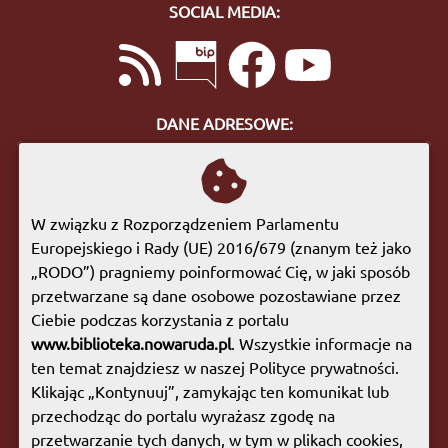
SOCIAL MEDIA:
DANE ADRESOWE:
ul. Bohaterów Getta 10
57-400 Nowa Ruda
tel. 74 872 46 96
W związku z Rozporządzeniem Parlamentu
biuro@biblioteka.nowaruda.pl
Europejskiego i Rady (UE) 2016/679 (znanym też jako
„RODO”) pragniemy poinformować Cię, w jaki sposób
GODZINY OTWARCIA:
przetwarzane są dane osobowe pozostawiane przez
Poniedziałek:
09:00 - 17:00
Ciebie podczas korzystania z portalu
Wtorek:
09:00 - 17:00
www.biblioteka.nowaruda.pl
. Wszystkie informacje na
Środa:
09:00 - 17:00
ten temat znajdziesz w naszej Polityce prywatności.
Czwartek:
08:00 - 15:30
Klikając „Kontynuuj”, zamykając ten komunikat lub
Piątek:
09:00 - 17:00
przechodząc do portalu wyrażasz zgodę na
Sobota:
08:00 - 13:00
przetwarzanie tych danych, w tym w plikach cookies,