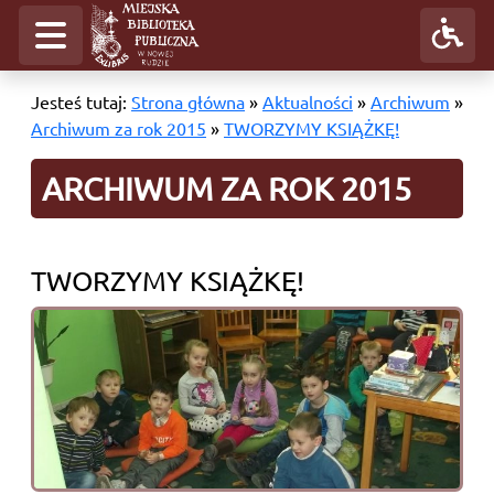
Jesteś tutaj:
Strona główna
»
Aktualności
»
Archiwum
»
Archiwum za rok 2015
»
TWORZYMY KSIĄŻKĘ!
ARCHIWUM ZA ROK 2015
TWORZYMY KSIĄŻKĘ!