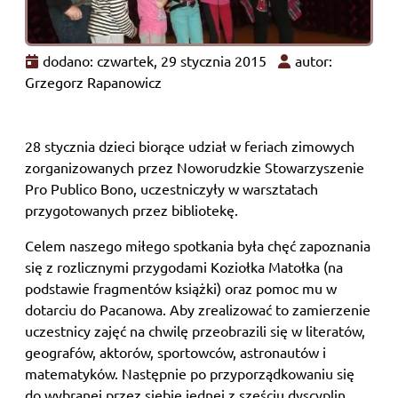
dodano: czwartek, 29 stycznia 2015
autor:
Grzegorz Rapanowicz
28 stycznia dzieci biorące udział w feriach zimowych
zorganizowanych przez Noworudzkie Stowarzyszenie
Pro Publico Bono, uczestniczyły w warsztatach
przygotowanych przez bibliotekę.
Celem naszego miłego spotkania była chęć zapoznania
się z rozlicznymi przygodami Koziołka Matołka (na
podstawie fragmentów książki) oraz pomoc mu w
dotarciu do Pacanowa. Aby zrealizować to zamierzenie
uczestnicy zajęć na chwilę przeobrazili się w literatów,
geografów, aktorów, sportowców, astronautów i
matematyków. Następnie po przyporządkowaniu się
do wybranej przez siebie jednej z sześciu dyscyplin