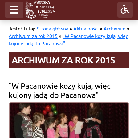
Jesteś tutaj:
Strona główna
»
Aktualności
»
Archiwum
»
Archiwum za rok 2015
»
"W Pacanowie kozy kuja, więc
kujony jadą do Pacanowa"
ARCHIWUM ZA ROK 2015
"W Pacanowie kozy kuja, więc
kujony jadą do Pacanowa"