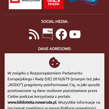
SOCIAL MEDIA:
DANE ADRESOWE:
ul. Bohaterów Getta 10
57-400 Nowa Ruda
tel. 74 872 46 96
W związku z Rozporządzeniem Parlamentu
biuro@biblioteka.nowaruda.pl
Europejskiego i Rady (UE) 2016/679 (znanym też jako
„RODO”) pragniemy poinformować Cię, w jaki sposób
GODZINY OTWARCIA:
przetwarzane są dane osobowe pozostawiane przez
Poniedziałek:
09:00 - 17:00
Ciebie podczas korzystania z portalu
Wtorek:
09:00 - 17:00
www.biblioteka.nowaruda.pl
. Wszystkie informacje na
Środa:
09:00 - 17:00
ten temat znajdziesz w naszej Polityce prywatności.