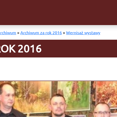
rchiwum
»
Archiwum za rok 2016
»
Wernisaż wystawy
OK 2016