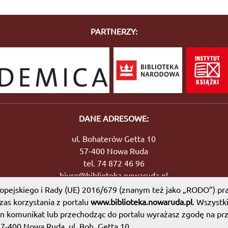
PARTNERZY:
DANE ADRESOWE:
ul. Bohaterów Getta 10
57-400 Nowa Ruda
tel. 74 872 46 96
biuro@biblioteka.nowaruda.pl
pejskiego i Rady (UE) 2016/679 (znanym też jako „RODO”) pra
as korzystania z portalu
www.biblioteka.nowaruda.pl
. Wszystk
en komunikat lub przechodząc do portalu wyrażasz zgodę na prz
Mapa witryny
|
Polityka prywatności
57-400 Nowa Ruda, ul. Boh. Getta 10.