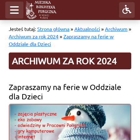
Jesteś tutaj:
Strona główna
»
Aktualności
»
Archiwum
»
Archiwum za rok 2024
»
Zapraszamy na ferie w
Oddziale dla Dzieci
ARCHIWUM ZA ROK 2024
Zapraszamy na ferie w Oddziale
dla Dzieci