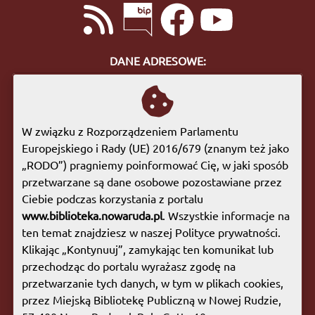
DANE ADRESOWE:
ul. Bohaterów Getta 10
57-400 Nowa Ruda
tel. 74 872 46 96
W związku z Rozporządzeniem Parlamentu
biuro@biblioteka.nowaruda.pl
Europejskiego i Rady (UE) 2016/679 (znanym też jako
„RODO”) pragniemy poinformować Cię, w jaki sposób
GODZINY OTWARCIA:
przetwarzane są dane osobowe pozostawiane przez
Poniedziałek:
09:00 - 17:00
Ciebie podczas korzystania z portalu
Wtorek:
09:00 - 17:00
www.biblioteka.nowaruda.pl
. Wszystkie informacje na
Środa:
09:00 - 17:00
ten temat znajdziesz w naszej Polityce prywatności.
Czwartek:
08:00 - 15:30
Klikając „Kontynuuj”, zamykając ten komunikat lub
Piątek:
09:00 - 17:00
przechodząc do portalu wyrażasz zgodę na
Sobota:
08:00 - 13:00
przetwarzanie tych danych, w tym w plikach cookies,
przez Miejską Bibliotekę Publiczną w Nowej Rudzie,
Mapa witryny
|
Polityka prywatności