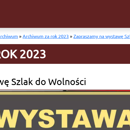
rchiwum
»
Archiwum za rok 2023
»
Zapraszamy na wystawę Szl
OK 2023
ę Szlak do Wolności