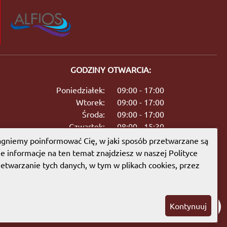
GODZINY OTWARCIA:
Poniedziałek:
09:00 - 17:00
Wtorek:
09:00 - 17:00
Środa:
09:00 - 17:00
Czwartek:
08:00 - 15:30
Piątek:
09:00 - 17:00
gniemy poinformować Cię, w jaki sposób przetwarzane są
Sobota:
08:00 - 13:00
ie informacje na ten temat znajdziesz w naszej Polityce
etwarzanie tych danych, w tym w plikach cookies, przez
Kontynuuj