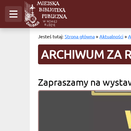
Jesteś tutaj:
Strona główna
»
Aktualności
»
A
ARCHIWUM ZA R
Zapraszamy na wystaw