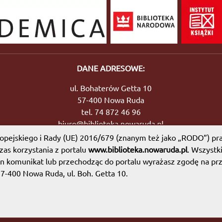
DANE ADRESOWE:
ul. Bohaterów Getta 10
57-400 Nowa Ruda
tel. 74 872 46 96
biuro@biblioteka.nowaruda.pl
pejskiego i Rady (UE) 2016/679 (znanym też jako „RODO”) pra
as korzystania z portalu
www.biblioteka.nowaruda.pl
. Wszystk
en komunikat lub przechodząc do portalu wyrażasz zgodę na prz
Mapa witryny
|
Polityka prywatności
57-400 Nowa Ruda, ul. Boh. Getta 10.
dzie