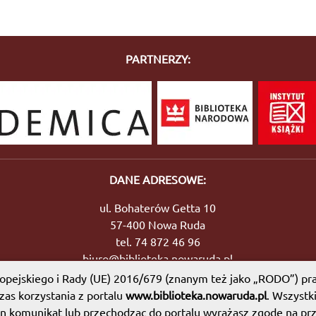
PARTNERZY:
DANE ADRESOWE:
ul. Bohaterów Getta 10
57-400 Nowa Ruda
tel. 74 872 46 96
biuro@biblioteka.nowaruda.pl
pejskiego i Rady (UE) 2016/679 (znanym też jako „RODO”) pra
as korzystania z portalu
www.biblioteka.nowaruda.pl
. Wszystk
en komunikat lub przechodząc do portalu wyrażasz zgodę na prz