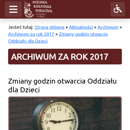
Jesteś tutaj:
Strona główna
»
Aktualności
»
Archiwum
»
Archiwum za rok 2017
»
Zmiany godzin otwarcia
Oddziału dla Dzieci
ARCHIWUM ZA ROK 2017
Zmiany godzin otwarcia Oddziału
dla Dzieci