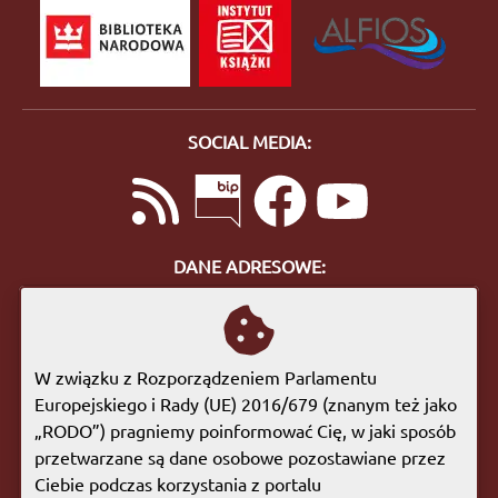
SOCIAL MEDIA:
DANE ADRESOWE:
ul. Bohaterów Getta 10
57-400 Nowa Ruda
tel. 74 872 46 96
W związku z Rozporządzeniem Parlamentu
biuro@biblioteka.nowaruda.pl
Europejskiego i Rady (UE) 2016/679 (znanym też jako
„RODO”) pragniemy poinformować Cię, w jaki sposób
GODZINY OTWARCIA:
przetwarzane są dane osobowe pozostawiane przez
Poniedziałek:
09:00 - 17:00
Ciebie podczas korzystania z portalu