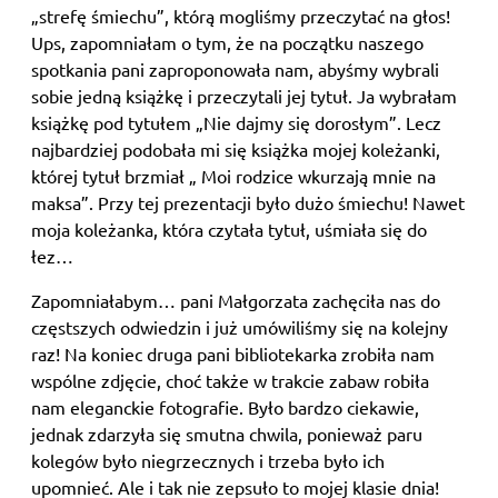
„strefę śmiechu”, którą mogliśmy przeczytać na głos!
Ups, zapomniałam o tym, że na początku naszego
spotkania pani zaproponowała nam, abyśmy wybrali
sobie jedną książkę i przeczytali jej tytuł. Ja wybrałam
książkę pod tytułem „Nie dajmy się dorosłym”. Lecz
najbardziej podobała mi się książka mojej koleżanki,
której tytuł brzmiał „ Moi rodzice wkurzają mnie na
maksa”. Przy tej prezentacji było dużo śmiechu! Nawet
moja koleżanka, która czytała tytuł, uśmiała się do
łez…
Zapomniałabym… pani Małgorzata zachęciła nas do
częstszych odwiedzin i już umówiliśmy się na kolejny
raz! Na koniec druga pani bibliotekarka zrobiła nam
wspólne zdjęcie, choć także w trakcie zabaw robiła
nam eleganckie fotografie. Było bardzo ciekawie,
jednak zdarzyła się smutna chwila, ponieważ paru
kolegów było niegrzecznych i trzeba było ich
upomnieć. Ale i tak nie zepsuło to mojej klasie dnia!