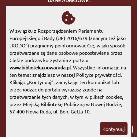
ul. Bohaterów Getta 10
57-400 Nowa Ruda
tel. 74 872 46 96
W związku z Rozporządzeniem Parlamentu
biuro@biblioteka.nowaruda.pl
Europejskiego i Rady (UE) 2016/679 (znanym też jako
„RODO”) pragniemy poinformować Cię, w jaki sposób
GODZINY OTWARCIA:
przetwarzane są dane osobowe pozostawiane przez
Poniedziałek:
09:00 - 17:00
Ciebie podczas korzystania z portalu
Wtorek:
09:00 - 17:00
www.biblioteka.nowaruda.pl
. Wszystkie informacje na
Środa:
09:00 - 17:00
ten temat znajdziesz w naszej Polityce prywatności.
Czwartek:
08:00 - 15:30
Klikając „Kontynuuj”, zamykając ten komunikat lub
Piątek:
09:00 - 17:00
przechodząc do portalu wyrażasz zgodę na
Sobota:
08:00 - 13:00
przetwarzanie tych danych, w tym w plikach cookies,
przez Miejską Bibliotekę Publiczną w Nowej Rudzie,
Mapa witryny
|
Polityka prywatności
57-400 Nowa Ruda, ul. Boh. Getta 10.
Copyright © 2023 Miejska Biblioteka Publiczna w
Kontynuuj
Nowej Rudzie