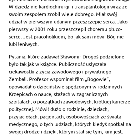
W dziedzinie kardiochirurgii i transplantologii wraz ze
swoim zespołem zrobił wiele dobrego. Miał swój
udział w pierwszym udanym przeszczepie serca. Jako
pierwszy w 2001 roku przeszczepił choremu płuco-
serce. Jest pracoholikiem, bo jak sam mówi: Bóg nie
lubi leniwych.
Pytania, które zadawał Sławomir Drogoś podzielone
było tak jak w książce. Publiczność usłyszała
ciekawostki z życia zawodowego i prywatnego
Zembali. Profesor wspominał film „Bogowie”,
opowiadał o dzieciństwie spędzonym w rodzinnych
Krzepicach o nauce, stażach w zagranicznych
szpitalach, o początkach zawodowych, krótkiej karierze
politycznej. Mówił dużo o rodzinie, dzieciach,
przyjaciołach, pacjentach, osobowościach ze świata
medycznego, o tych ludziach, których kiedyś spotkał na
swojej drodze i dzięki, którym stał się tym, kim jest.