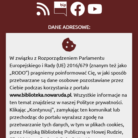
DANE ADRESOWE:
ul. Bohaterów Getta 10
57-400 Nowa Ruda
tel. 74 872 46 96
W związku z Rozporządzeniem Parlamentu
biuro@biblioteka.nowaruda.pl
Europejskiego i Rady (UE) 2016/679 (znanym też jako
„RODO”) pragniemy poinformować Cię, w jaki sposób
GODZINY OTWARCIA:
przetwarzane są dane osobowe pozostawiane przez
Poniedziałek:
09:00 - 17:00
Ciebie podczas korzystania z portalu
Wtorek:
09:00 - 17:00
www.biblioteka.nowaruda.pl
. Wszystkie informacje na
Środa:
09:00 - 17:00
ten temat znajdziesz w naszej Polityce prywatności.
Czwartek:
08:00 - 15:30
Klikając „Kontynuuj”, zamykając ten komunikat lub
Piątek:
09:00 - 17:00
przechodząc do portalu wyrażasz zgodę na
Sobota:
08:00 - 13:00
przetwarzanie tych danych, w tym w plikach cookies,
przez Miejską Bibliotekę Publiczną w Nowej Rudzie,
Mapa witryny
|
Polityka prywatności