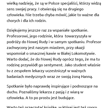
wielką nadzieję, że są w Polsce specjaliści, którzy widzą
sens swojej pracy. I otwierają się na drugiego
człowieka. Nie trzeba chyba mówić, jakie to ważne dla
chorych i dla ich rodzin.
Dziękujemy jeszcze raz za wspaniałe spotkanie.
Profesorowi, jego rodzinie, która towarzyszyła w
podróży do Nowej Rudy i w samym spotkaniu. Profesor
zachwycony jest naszym miastem, przy okazji
wspomniał o smacznej kawie w Białej Lokomotywie.
Warto dodać, że do Nowej Rudy oprócz tego, że ma tu
rodzinę przywiódł go sentyment. Jako student właśnie
tu z zespołem lekarzy uczestniczył w ważnych
badaniach medycznych wraz ze swoją żoną Hanną.
Spotkanie było naprawdę inspirujące i podnoszące na
duchu. Poznaliśmy lekarza z pasją i z wiarą w
człowieka. A to po prostu jest budujące.
Warto też przeczytać książkę, w której jest też sporo